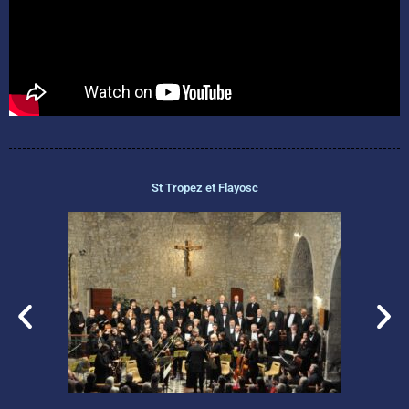
St Tropez et Flayosc