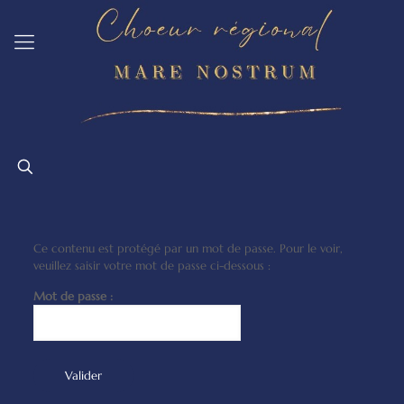
Ce contenu est protégé par un mot de passe. Pour le voir,
veuillez saisir votre mot de passe ci-dessous :
Mot de passe :