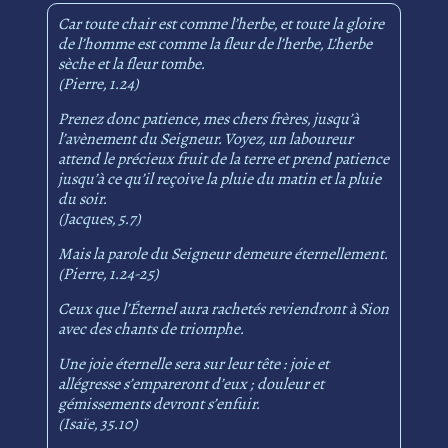
Car toute chair est comme l’herbe, et toute la gloire
de l’homme est comme la fleur de l’herbe, L’herbe
sèche et la fleur tombe.
(Pierre, 1.24)
Prenez donc patience, mes chers frères, jusqu’à
l’avènement du Seigneur. Voyez, un laboureur
attend le précieux fruit de la terre et prend patience
jusqu’à ce qu’il reçoive la pluie du matin et la pluie
du soir.
(Jacques, 5.7)
Mais la parole du Seigneur demeure éternellement.
(Pierre, 1.24-25)
Ceux que l’Éternel aura rachetés reviendront à Sion
avec des chants de triomphe.
Une joie éternelle sera sur leur tête : joie et
allégresse s’empareront d’eux ; douleur et
gémissements devront s’enfuir.
(Isaïe, 35.10)