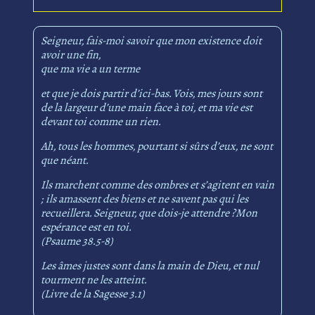
Seigneur, fais-moi savoir que mon existence doit
avoir une fin,
que ma vie a un terme
et que je dois partir d’ici-bas. Vois, mes jours sont
de la largeur d’une main face à toi, et ma vie est
devant toi comme un rien.
Ah, tous les hommes, pourtant si sûrs d’eux, ne sont
que néant.
Ils marchent comme des ombres et s’agitent en vain
; ils amassent des biens et ne savent pas qui les
recueillera. Seigneur, que dois-je attendre ?Mon
espérance est en toi.
(Psaume 38.5-8)
Les âmes justes sont dans la main de Dieu, et nul
tourment ne les atteint.
(Livre de la Sagesse 3.1)