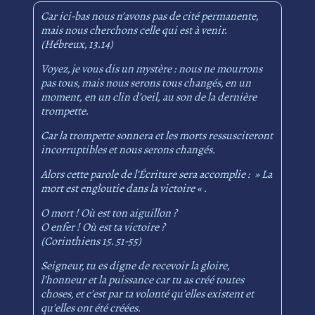
Car ici-bas nous n’avons pas de cité permanente,
mais nous cherchons celle qui est à venir.
(Hébreux, 13.14)
Voyez, je vous dis un mystère : nous ne mourrons
pas tous, mais nous serons tous changés, en un
moment, en un clin d’oeil, au son de la dernière
trompette.
Car la trompette sonnera et les morts ressusciteront
incorruptibles et nous serons changés.
Alors cette parole de l’Écriture sera accomplie : » La
mort est engloutie dans la victoire « .
O mort ! Où est ton aiguillon ?
O enfer ! Où est ta victoire ?
(Corinthiens 15. 51-55)
Seigneur, tu es digne de recevoir la gloire,
l’honneur et la puissance car tu as créé toutes
choses, et c’est par ta volonté qu’elles existent et
qu’elles ont été créées.